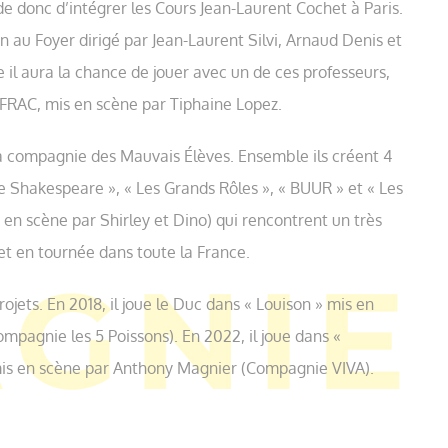
de donc d’intégrer les Cours Jean-Laurent Cochet à Paris.
on au Foyer dirigé par Jean-Laurent Silvi, Arnaud Denis et
e il aura la chance de jouer avec un de ces professeurs,
C FRAC, mis en scène par Tiphaine Lopez.
 la compagnie des Mauvais Élèves. Ensemble ils créent 4
 Shakespeare », « Les Grands Rôles », « BUUR » et « Les
n scène par Shirley et Dino) qui rencontrent un très
 et en tournée dans toute la France.
rojets. En 2018, il joue le Duc dans « Louison » mis en
mpagnie les 5 Poissons). En 2022, il joue dans «
mis en scène par Anthony Magnier (Compagnie VIVA).