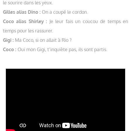
le sourire dans les yeux.
Gilles alias Dino :
On a coupé le cordon.
Coco alias Shirley :
Je leur fais un coucou de temps en
temps pour les rassurer.
Gigi :
Ma Coco, si on allait à Rio ?
Coco :
Oui mon Gigi, t’inquiète pas, ils sont partis.